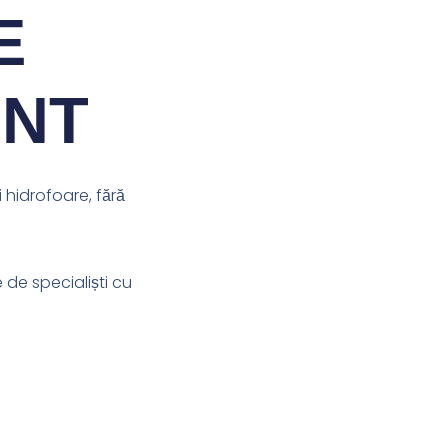
E
ENT
 hidrofoare, fără
e de specialiști cu