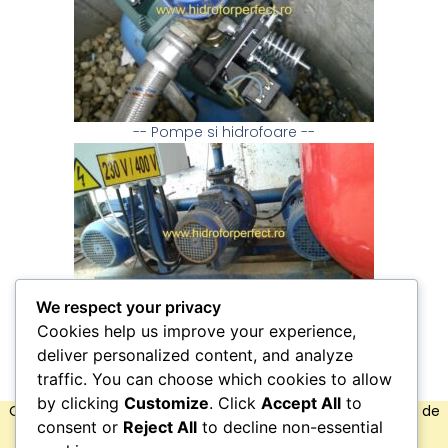
-- Pompe si hidrofoare --
We respect your privacy
Cookies help us improve your experience,
-- Grupuri de pompare --
deliver personalized content, and analyze
Uz industrial
traffic. You can choose which cookies to allow
by clicking
Customize
. Click
Accept All
to
Oferim servicii profesionale de mentenanță pentru grupuri de
consent or
Reject All
to decline non-essential
pompare
destinate: