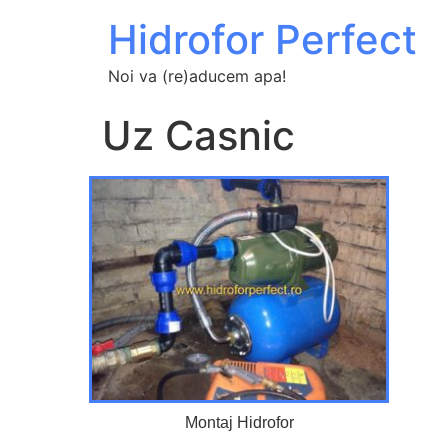
Hidrofor Perfect
Noi va (re)aducem apa!
Uz Casnic
Montaj Hidrofor