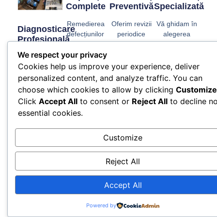
Complete
Preventivă
Specializată
Remedierea
Oferim revizii
Vă ghidam în
Diagnosticare
defecțiunilor
periodice
alegerea
Profesională
cu precizie,
pentru a
soluțiilor
We respect your privacy
folosind piese
preveni
optime și vă
Identificam
de calitate, ca
defecțiunile
ajutam să
Cookies help us improve your experience, deliver
rapid cauza
sistemul
viitoare și a
înțelegeți cum
problemelor la
personalized content, and analyze traffic. You can
dumneavoastră
prelungi
să folosiți
pompe și
choose which cookies to allow by clicking
Customize
să funcționeze
durata de
corect
hidrofoare,
Click
Accept All
to consent or
Reject All
to decline n
perfect.
viață a
sistemul de
pentru a ști
essential cookies.
echipamentului.
alimentare cu
exact ce
apa.
trebuie
Customize
reparat.
Reject All
Accept All
Mai Mult
Powered by